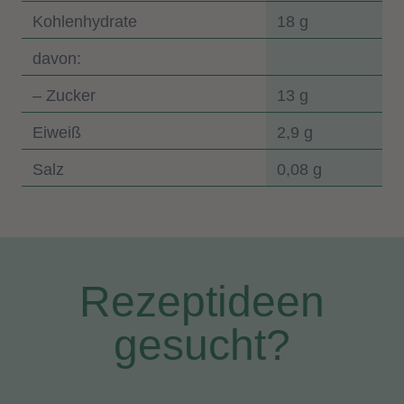
Kohlenhydrate
18 g
davon:
– Zucker
13 g
Eiweiß
2,9 g
Salz
0,08 g
Rezeptideen
gesucht?