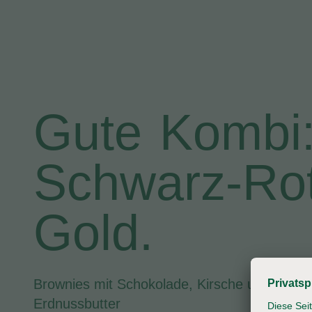
Gute Kombi
Schwarz-Rot
Gold.
Brownies mit Schokolade, Kirsche und
Erdnussbutter